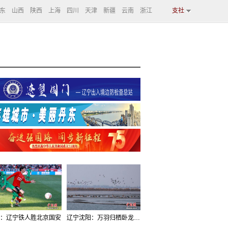
东
山西
陕西
上海
四川
天津
新疆
云南
浙江
支社
：辽宁铁人胜北京国安
辽宁沈阳：万羽归栖卧龙湖看群鸟齐飞