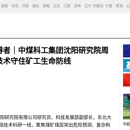
海南
河北
河南
湖北
湖南
江苏
江西
吉林
辽宁
内蒙古
宁夏
青海
山
得者｜中煤科工集团沈阳研究院周
技术守住矿工生命防线
阳研究院有限公司研究员、科技发展部副部长，东北大
中超
程技术科研一线，聚焦煤矿煤层突出危险预测、复杂构