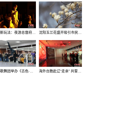
沈阳新玩法：夜游总督府，当一回“赴宴者”
沈阳玉兰花盛开吸引市民打卡
辽宁歌舞团举办《古色·国宝辽宁》排练开放日活动
海外台胞赴辽“走亲” 共誓“和平初心”