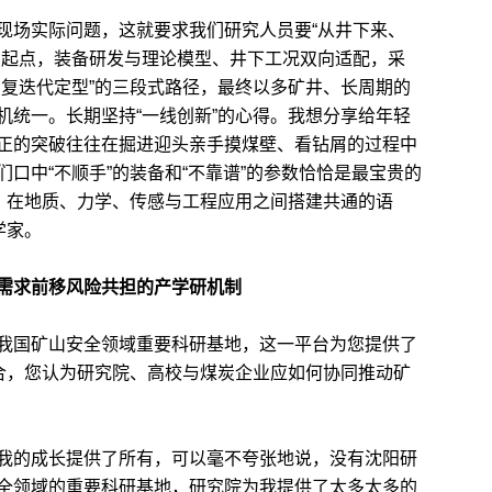
场实际问题，这就要求我们研究人员要“从井下来、
为起点，装备研发与理论模型、井下工况双向适配，采
反复迭代定型”的三段式路径，最终以多矿井、长周期的
机统一。长期坚持“一线创新”的心得。我想分享给年轻
正的突破往往在掘进迎头亲手摸煤壁、看钻屑的过程中
口中“不顺手”的装备和“不靠谱”的参数恰恰是最宝贵的
力，在地质、力学、传感与工程应用之间搭建共通的语
学家。
需求前移风险共担的产学研机制
国矿山安全领域重要科研基地，这一平台为您提供了
融合，您认为研究院、高校与煤炭企业应如何协同推动矿
的成长提供了所有，可以毫不夸张地说，没有沈阳研
全领域的重要科研基地，研究院为我提供了太多太多的