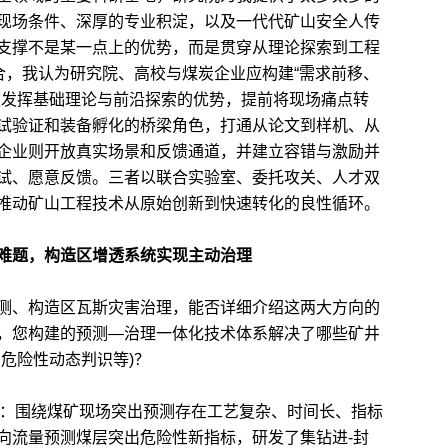
现场条件、深厚的专业积淀，以及一代代矿山安全人传
支撑不是某一点上的优势，而是贯穿从理论探索到工程
合，我认为研究院、高校与煤炭企业应构建“需求前移、
校发挥基础理论与前沿探索的优势，提前将现场痛点转
试验证和装备孵化的桥梁角色，打通从论文到样机、从
企业则开放真实场景和反馈通道，并建立容错与激励并
试、愿意反馈。三者以联合实验室、委托攻关、人才双
推动矿山工程技术从原始创新到快速转化的良性循环。
难题，构造区增透系统实现主动治理
、构造区瓦斯灾害治理，能否详细介绍这两大方向的
，您构建的预测—治理一体化技术体系解决了哪些矿井
危险性动态判识等)？
：围绕煤矿现场突出预测存在工艺复杂、时间长、指标
向流量预测煤层突出危险性新指标，研发了集钻进-封