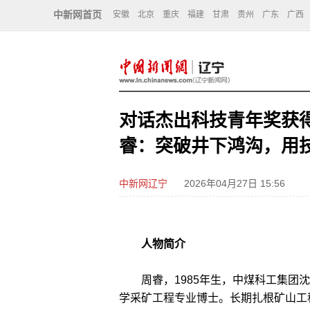
中新网首页
安徽
北京
重庆
福建
甘肃
贵州
广东
广西
对话杰出科技青年奖获
睿：突破井下鸿沟，用
中新网辽宁
2026年04月27日 15:56
人物简介
周睿，1985年生，中煤科工集团沈
学采矿工程专业博士。长期扎根矿山工