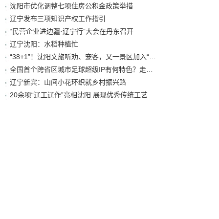
沈阳市优化调整七项住房公积金政策举措
辽宁发布三项知识产权工作指引
“民营企业进边疆·辽宁行”大会在丹东召开
辽宁沈阳：水稻种植忙
“38+1”！沈阳文旅听劝、宠客，又一景区加入“东北超”优惠名单！
全国首个跨省区城市足球超级IP有何特色？走进沈阳现场去看看
辽宁新宾：山间小花环织就乡村振兴路
20余项“辽工辽作”亮相沈阳 展现优秀传统工艺