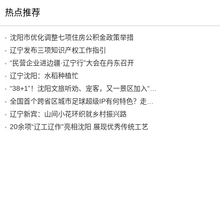
热点推荐
沈阳市优化调整七项住房公积金政策举措
辽宁发布三项知识产权工作指引
“民营企业进边疆·辽宁行”大会在丹东召开
辽宁沈阳：水稻种植忙
“38+1”！沈阳文旅听劝、宠客，又一景区加入“东北超”优惠名单！
全国首个跨省区城市足球超级IP有何特色？走进沈阳现场去看看
辽宁新宾：山间小花环织就乡村振兴路
20余项“辽工辽作”亮相沈阳 展现优秀传统工艺