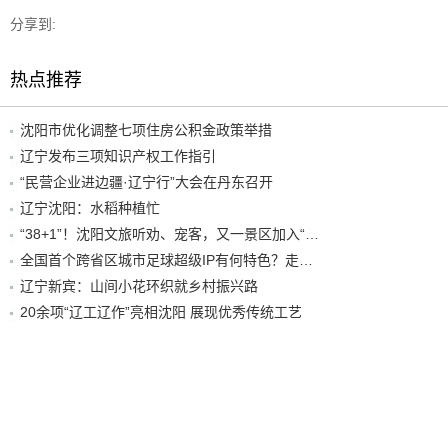
分享到:
热点推荐
沈阳市优化调整七项住房公积金政策举措
辽宁发布三项知识产权工作指引
“民营企业进边疆·辽宁行”大会在丹东召开
辽宁沈阳：水稻种植忙
“38+1”！沈阳文旅听劝、宠客，又一景区加入“东北超”优惠名单！
全国首个跨省区城市足球超级IP有何特色？走进沈阳现场去看看
辽宁新宾：山间小花环织就乡村振兴路
20余项“辽工辽作”亮相沈阳 展现优秀传统工艺