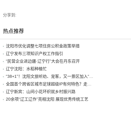
分享到:
热点推荐
沈阳市优化调整七项住房公积金政策举措
辽宁发布三项知识产权工作指引
“民营企业进边疆·辽宁行”大会在丹东召开
辽宁沈阳：水稻种植忙
“38+1”！沈阳文旅听劝、宠客，又一景区加入“东北超”优惠名单！
全国首个跨省区城市足球超级IP有何特色？走进沈阳现场去看看
辽宁新宾：山间小花环织就乡村振兴路
20余项“辽工辽作”亮相沈阳 展现优秀传统工艺