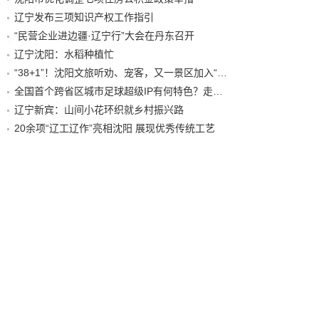
辽宁发布三项知识产权工作指引
“民营企业进边疆·辽宁行”大会在丹东召开
辽宁沈阳：水稻种植忙
“38+1”！沈阳文旅听劝、宠客，又一景区加入“东北超”优惠名单！
全国首个跨省区城市足球超级IP有何特色？走进沈阳现场去看看
辽宁新宾：山间小花环织就乡村振兴路
20余项“辽工辽作”亮相沈阳 展现优秀传统工艺