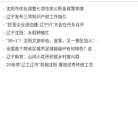
沈阳市优化调整七项住房公积金政策举措
辽宁发布三项知识产权工作指引
“民营企业进边疆·辽宁行”大会在丹东召开
辽宁沈阳：水稻种植忙
“38+1”！沈阳文旅听劝、宠客，又一景区加入“东北超”优惠名单！
全国首个跨省区城市足球超级IP有何特色？走进沈阳现场去看看
辽宁新宾：山间小花环织就乡村振兴路
20余项“辽工辽作”亮相沈阳 展现优秀传统工艺