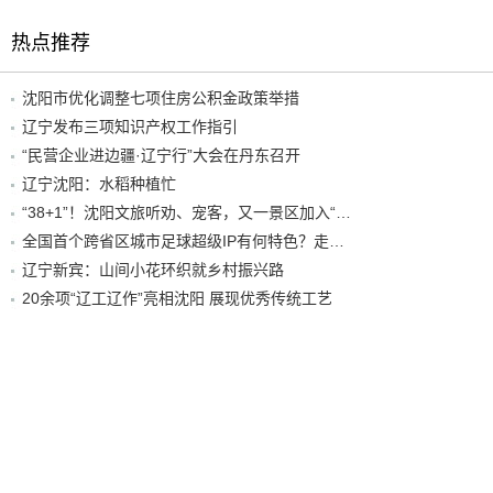
热点推荐
沈阳市优化调整七项住房公积金政策举措
辽宁发布三项知识产权工作指引
“民营企业进边疆·辽宁行”大会在丹东召开
辽宁沈阳：水稻种植忙
“38+1”！沈阳文旅听劝、宠客，又一景区加入“东北超”优惠名单！
全国首个跨省区城市足球超级IP有何特色？走进沈阳现场去看看
辽宁新宾：山间小花环织就乡村振兴路
20余项“辽工辽作”亮相沈阳 展现优秀传统工艺