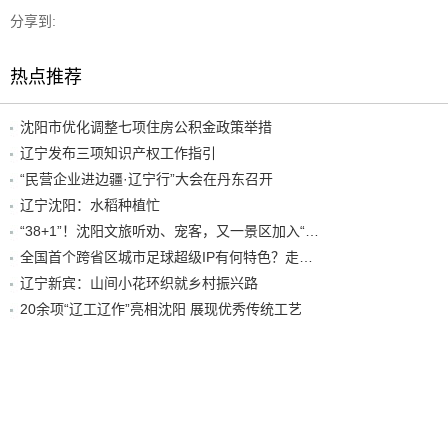
分享到:
热点推荐
沈阳市优化调整七项住房公积金政策举措
辽宁发布三项知识产权工作指引
“民营企业进边疆·辽宁行”大会在丹东召开
辽宁沈阳：水稻种植忙
“38+1”！沈阳文旅听劝、宠客，又一景区加入“东北超”优惠名单！
全国首个跨省区城市足球超级IP有何特色？走进沈阳现场去看看
辽宁新宾：山间小花环织就乡村振兴路
20余项“辽工辽作”亮相沈阳 展现优秀传统工艺