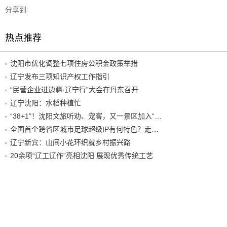
分享到:
热点推荐
沈阳市优化调整七项住房公积金政策举措
辽宁发布三项知识产权工作指引
“民营企业进边疆·辽宁行”大会在丹东召开
辽宁沈阳：水稻种植忙
“38+1”！沈阳文旅听劝、宠客，又一景区加入“东北超”优惠名单！
全国首个跨省区城市足球超级IP有何特色？走进沈阳现场去看看
辽宁新宾：山间小花环织就乡村振兴路
20余项“辽工辽作”亮相沈阳 展现优秀传统工艺