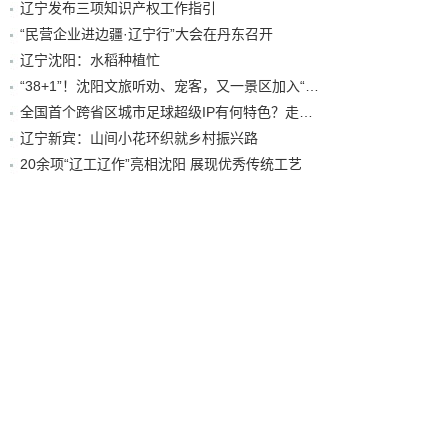
辽宁发布三项知识产权工作指引
“民营企业进边疆·辽宁行”大会在丹东召开
辽宁沈阳：水稻种植忙
“38+1”！沈阳文旅听劝、宠客，又一景区加入“东北超”优惠名单！
全国首个跨省区城市足球超级IP有何特色？走进沈阳现场去看看
辽宁新宾：山间小花环织就乡村振兴路
20余项“辽工辽作”亮相沈阳 展现优秀传统工艺