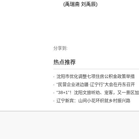
(禹瑞斋 刘禹辰)
分享到:
热点推荐
沈阳市优化调整七项住房公积金政策举措
“民营企业进边疆·辽宁行”大会在丹东召开
辽宁新宾：山间小花环织就乡村振兴路