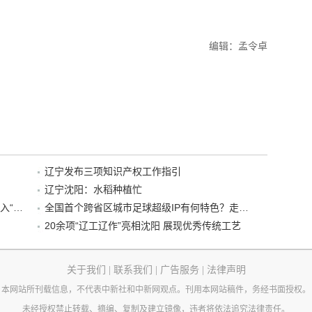
编辑：孟令卓
辽宁发布三项知识产权工作指引
辽宁沈阳：水稻种植忙
“38+1”！沈阳文旅听劝、宠客，又一景区加入“东北超”优惠名单！
全国首个跨省区城市足球超级IP有何特色？走进沈阳现场去看看
20余项“辽工辽作”亮相沈阳 展现优秀传统工艺
关于我们
|
联系我们
|
广告服务
|
法律声明
本网站所刊载信息，不代表中新社和中新网观点。刊用本网站稿件，务经书面授权。
未经授权禁止转载、摘编、复制及建立镜像，违者将依法追究法律责任。