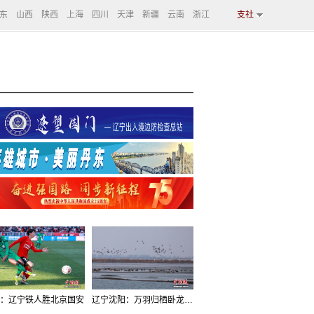
东
山西
陕西
上海
四川
天津
新疆
云南
浙江
支社
：辽宁铁人胜北京国安
辽宁沈阳：万羽归栖卧龙湖看群鸟齐飞