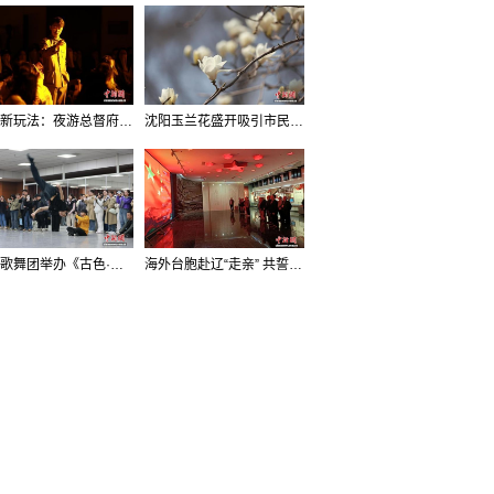
沈阳新玩法：夜游总督府，当一回“赴宴者”
沈阳玉兰花盛开吸引市民打卡
辽宁歌舞团举办《古色·国宝辽宁》排练开放日活动
海外台胞赴辽“走亲” 共誓“和平初心”