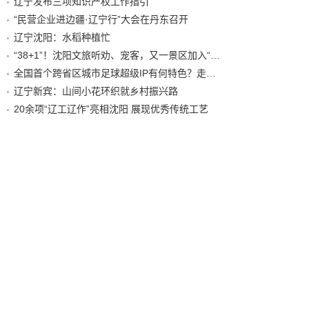
辽宁发布三项知识产权工作指引
“民营企业进边疆·辽宁行”大会在丹东召开
辽宁沈阳：水稻种植忙
“38+1”！沈阳文旅听劝、宠客，又一景区加入“东北超”优惠名单！
全国首个跨省区城市足球超级IP有何特色？走进沈阳现场去看看
辽宁新宾：山间小花环织就乡村振兴路
20余项“辽工辽作”亮相沈阳 展现优秀传统工艺