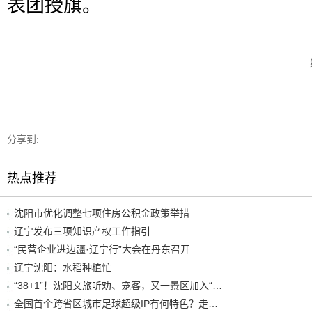
表团授旗。
分享到:
热点推荐
沈阳市优化调整七项住房公积金政策举措
辽宁发布三项知识产权工作指引
“民营企业进边疆·辽宁行”大会在丹东召开
辽宁沈阳：水稻种植忙
“38+1”！沈阳文旅听劝、宠客，又一景区加入“东北超”优惠名单！
全国首个跨省区城市足球超级IP有何特色？走进沈阳现场去看看