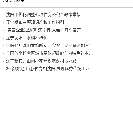
沈阳市优化调整七项住房公积金政策举措
辽宁发布三项知识产权工作指引
“民营企业进边疆·辽宁行”大会在丹东召开
辽宁沈阳：水稻种植忙
“38+1”！沈阳文旅听劝、宠客，又一景区加入“东北超”优惠名单！
全国首个跨省区城市足球超级IP有何特色？走进沈阳现场去看看
辽宁新宾：山间小花环织就乡村振兴路
20余项“辽工辽作”亮相沈阳 展现优秀传统工艺