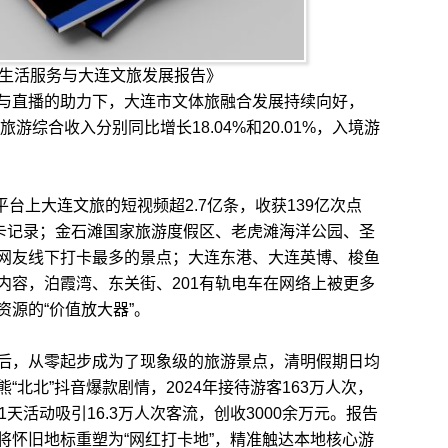
生活服务与大连文旅发展报告》
直播的助力下，大连市文体旅融合发展持续向好，
游综合收入分别同比增长18.04%和20.01%，入境游
台上大连文旅的短视频超2.7亿条，收获139亿次点
打卡记录；金石滩国家旅游度假区、老虎滩海洋公园、圣
网友线下打卡最多的景点；大连东港、大连英博、梭鱼
内容，泊霞湾、东关街、201有轨电车在网络上被更多
源的“价值放大器”。
，从零起步成为了现象级的旅游景点，清明假期日均
北北”抖音爆款剧情，2024年接待游客163万人次，
11天活动吸引16.3万人次客流，创收3000余万元。报告
将怀旧地标重塑为“网红打卡地”，精准触达本地核心游