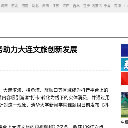
海南
河北
河南
湖北
湖南
江苏
江西
吉林
辽宁
内蒙古
宁夏
青海
山
务助力大连文旅创新发展
，大连滨海、梭鱼湾、旅顺口等区域成为抖音平台上的
量内容吸引游客“打卡”转化为线下的实体消费，并通过用
针对这一现象，清华大学新闻学院课题组日前发布《抖
中超
台上大连文旅的短视频超2.7亿条，收获139亿次点