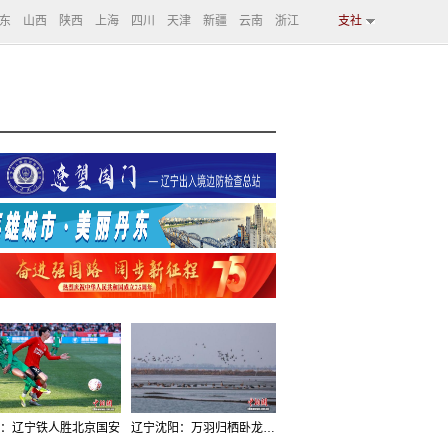
东
山西
陕西
上海
四川
天津
新疆
云南
浙江
支社
：辽宁铁人胜北京国安
辽宁沈阳：万羽归栖卧龙湖看群鸟齐飞