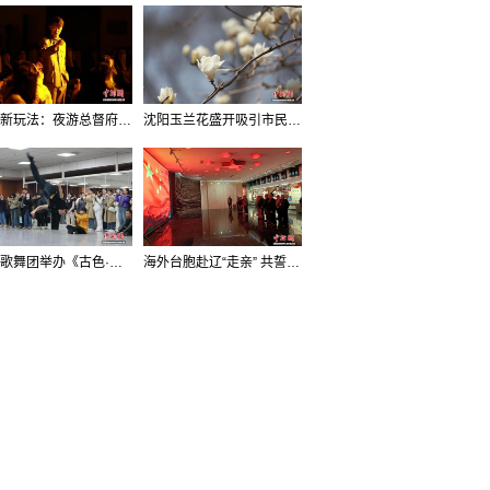
沈阳新玩法：夜游总督府，当一回“赴宴者”
沈阳玉兰花盛开吸引市民打卡
辽宁歌舞团举办《古色·国宝辽宁》排练开放日活动
海外台胞赴辽“走亲” 共誓“和平初心”