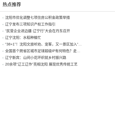
热点推荐
沈阳市优化调整七项住房公积金政策举措
辽宁发布三项知识产权工作指引
“民营企业进边疆·辽宁行”大会在丹东召开
辽宁沈阳：水稻种植忙
“38+1”！沈阳文旅听劝、宠客，又一景区加入“东北超”优惠名单！
全国首个跨省区城市足球超级IP有何特色？走进沈阳现场去看看
辽宁新宾：山间小花环织就乡村振兴路
20余项“辽工辽作”亮相沈阳 展现优秀传统工艺