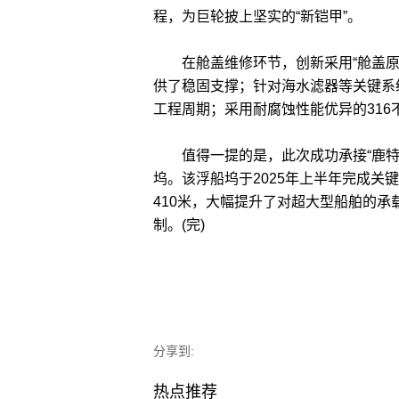
程，为巨轮披上坚实的“新铠甲”。
在舱盖维修环节，创新采用“舱盖原地
供了稳固支撑；针对海水滤器等关键系
工程周期；采用耐腐蚀性能优异的316
值得一提的是，此次成功承接“鹿特丹
坞。该浮船坞于2025年上半年完成关
410米，大幅提升了对超大型船舶的
制。(完)
分享到:
热点推荐