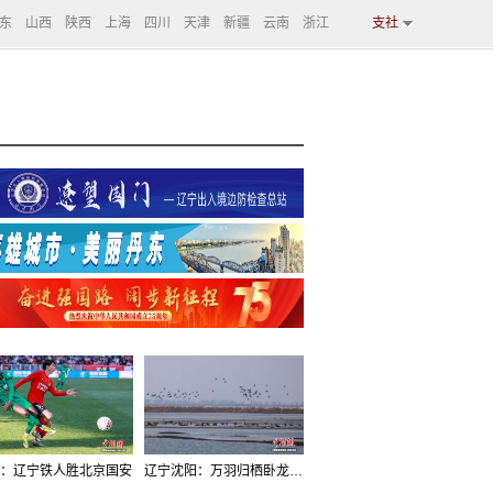
东
山西
陕西
上海
四川
天津
新疆
云南
浙江
支社
：辽宁铁人胜北京国安
辽宁沈阳：万羽归栖卧龙湖看群鸟齐飞