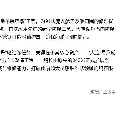
吊装垫墩”工艺，为91块庞大舱盖及舱口围的修理提
统，首次应用先进的新型防腐工艺，大幅缩短坞内防腐
不锈钢打造尾轴护罩，确保船舶“心脏”健康。
”轮维修任务，关键在于其核心资产——“大连”号浮船
键性加长改造工程——坞长由原先的340米正式扩展至
承载与维修能力，打破此前超大型船舶维修领域的坞容限
编辑：孟令卓