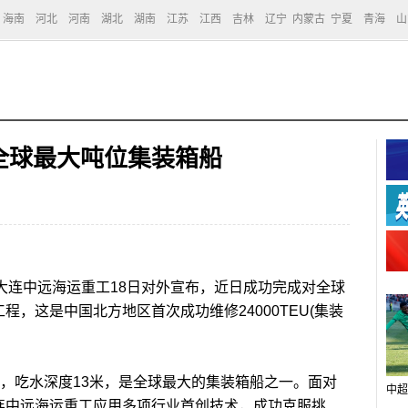
海南
河北
河南
湖北
湖南
江苏
江西
吉林
辽宁
内蒙古
宁夏
青海
山
全球最大吨位集装箱船
)大连中远海运重工18日对外宣布，近日成功完成对全球
程，这是中国北方地区首次成功维修24000TEU(集装
2米，吃水深度13米，是全球最大的集装箱船之一。面对
中超
大连中远海运重工应用多项行业首创技术，成功克服挑