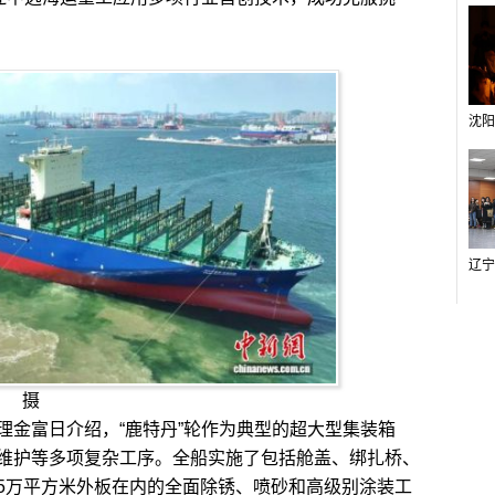
巍 摄
金富日介绍，“鹿特丹”轮作为典型的超大型集装箱
维护等多项复杂工序。全船实施了包括舱盖、绑扎桥、
5万平方米外板在内的全面除锈、喷砂和高级别涂装工