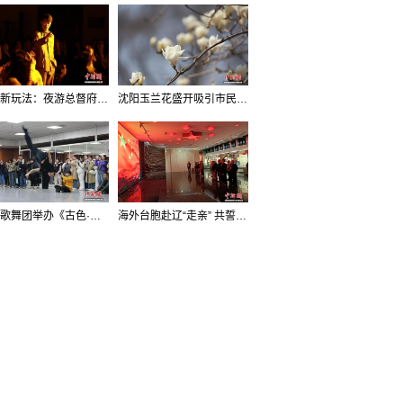
沈阳新玩法：夜游总督府，当一回“赴宴者”
沈阳玉兰花盛开吸引市民打卡
辽宁歌舞团举办《古色·国宝辽宁》排练开放日活动
海外台胞赴辽“走亲” 共誓“和平初心”