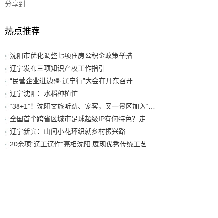
分享到:
热点推荐
沈阳市优化调整七项住房公积金政策举措
辽宁发布三项知识产权工作指引
“民营企业进边疆·辽宁行”大会在丹东召开
辽宁沈阳：水稻种植忙
“38+1”！沈阳文旅听劝、宠客，又一景区加入“东北超”优惠名单！
全国首个跨省区城市足球超级IP有何特色？走进沈阳现场去看看
辽宁新宾：山间小花环织就乡村振兴路
20余项“辽工辽作”亮相沈阳 展现优秀传统工艺