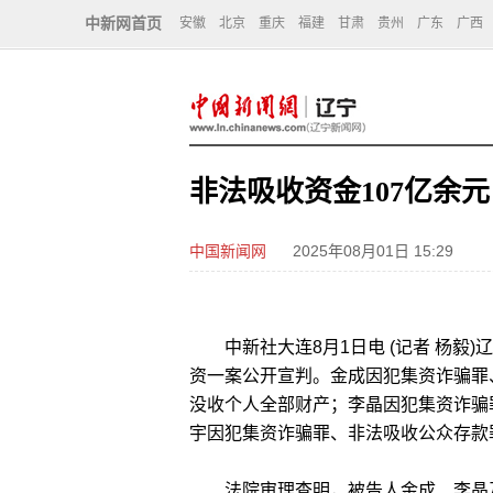
中新网首页
安徽
北京
重庆
福建
甘肃
贵州
广东
广西
非法吸收资金107亿余
中国新闻网
2025年08月01日 15:29
中新社大连8月1日电 (记者 杨毅)
资一案公开宣判。金成因犯集资诈骗罪
没收个人全部财产；李晶因犯集资诈骗
宇因犯集资诈骗罪、非法吸收公众存款
法院审理查明，被告人金成、李晶及