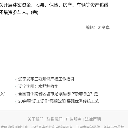
开展涉案资金、股票、保险、房产、车辆等资产追缴
集资参与人。(完)
编辑：孟令卓
辽宁发布三项知识产权工作指引
辽宁沈阳：水稻种植忙
“38+1”！沈阳文旅听劝、宠客，又一景区加入“东北超”优惠名单！
全国首个跨省区城市足球超级IP有何特色？走进沈阳现场去看看
20余项“辽工辽作”亮相沈阳 展现优秀传统工艺
关于我们
|
联系我们
|
广告服务
|
法律声明
本网站所刊载信息，不代表中新社和中新网观点。刊用本网站稿件，务经书面授权。