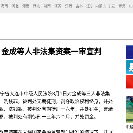
海南
河北
河南
湖北
湖南
江苏
江西
吉林
辽宁
内蒙古
宁夏
青海
山
元 金成等人非法集资案一审宣判
辽宁省大连市中级人民法院8月1日对金成等三人非法集
、洗钱罪，被判处无期徒刑，剥夺政治权利终身，并处
罪、洗钱罪，被判处有期徒刑十六年，并处罚金；曹靖
罪，被判处有期徒刑十三年六个月，并处罚金。
中超
曹靖宇在未经国家金融监管部门批准的情况下，开展