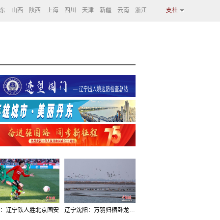
东
山西
陕西
上海
四川
天津
新疆
云南
浙江
支社
：辽宁铁人胜北京国安
辽宁沈阳：万羽归栖卧龙湖看群鸟齐飞