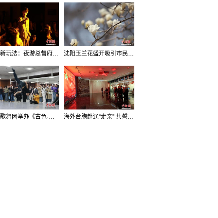
沈阳新玩法：夜游总督府，当一回“赴宴者”
沈阳玉兰花盛开吸引市民打卡
辽宁歌舞团举办《古色·国宝辽宁》排练开放日活动
海外台胞赴辽“走亲” 共誓“和平初心”