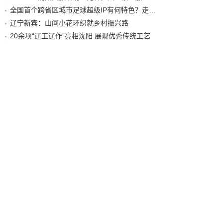
全国首个跨省区城市足球超级IP有何特色？走进沈阳现场去看看
辽宁新宾：山间小花环织就乡村振兴路
20余项“辽工辽作”亮相沈阳 展现优秀传统工艺