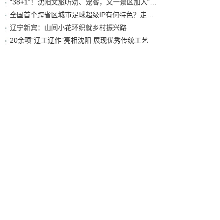
“38+1”！沈阳文旅听劝、宠客，又一景区加入“东北超”优惠名单！
全国首个跨省区城市足球超级IP有何特色？走进沈阳现场去看看
辽宁新宾：山间小花环织就乡村振兴路
20余项“辽工辽作”亮相沈阳 展现优秀传统工艺