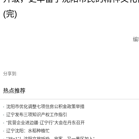
(完)
编
分享到:
热点推荐
沈阳市优化调整七项住房公积金政策举措
辽宁发布三项知识产权工作指引
“民营企业进边疆·辽宁行”大会在丹东召开
辽宁沈阳：水稻种植忙
“38+1”！沈阳文旅听劝、宠客，又一景区加入“东北超”优惠名单！