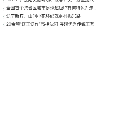
全国首个跨省区城市足球超级IP有何特色？走进沈阳现场去看看
辽宁新宾：山间小花环织就乡村振兴路
20余项“辽工辽作”亮相沈阳 展现优秀传统工艺