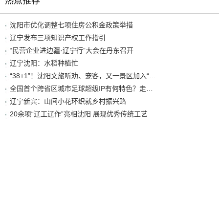
热点推荐
沈阳市优化调整七项住房公积金政策举措
辽宁发布三项知识产权工作指引
“民营企业进边疆·辽宁行”大会在丹东召开
辽宁沈阳：水稻种植忙
“38+1”！沈阳文旅听劝、宠客，又一景区加入“东北超”优惠名单！
全国首个跨省区城市足球超级IP有何特色？走进沈阳现场去看看
辽宁新宾：山间小花环织就乡村振兴路
20余项“辽工辽作”亮相沈阳 展现优秀传统工艺