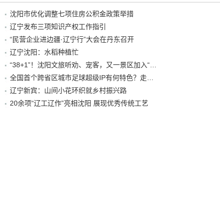
沈阳市优化调整七项住房公积金政策举措
辽宁发布三项知识产权工作指引
“民营企业进边疆·辽宁行”大会在丹东召开
辽宁沈阳：水稻种植忙
“38+1”！沈阳文旅听劝、宠客，又一景区加入“东北超”优惠名单！
全国首个跨省区城市足球超级IP有何特色？走进沈阳现场去看看
辽宁新宾：山间小花环织就乡村振兴路
20余项“辽工辽作”亮相沈阳 展现优秀传统工艺