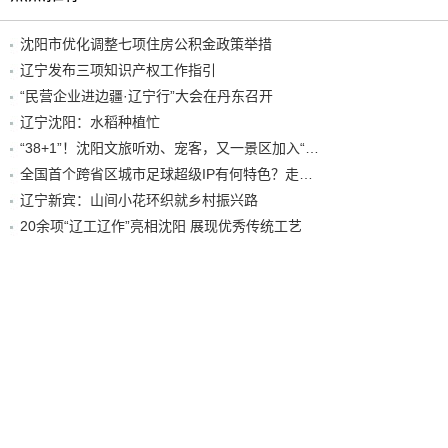
沈阳市优化调整七项住房公积金政策举措
辽宁发布三项知识产权工作指引
“民营企业进边疆·辽宁行”大会在丹东召开
辽宁沈阳：水稻种植忙
“38+1”！沈阳文旅听劝、宠客，又一景区加入“东北超”优惠名单！
全国首个跨省区城市足球超级IP有何特色？走进沈阳现场去看看
辽宁新宾：山间小花环织就乡村振兴路
20余项“辽工辽作”亮相沈阳 展现优秀传统工艺