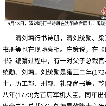
5月18日，清刘墉行书诗册在沈阳故宫展出。禹瑞
清刘墉行书诗册，清刘统勋、梁
书册等也在现场亮相。庄策说，在《
书》编纂过程中，有一对父子总裁官
统勋、刘墉。刘统勋是雍正二年(1724
士，历工部、刑部、礼部尚书等，乾
八年(1773)为首席军机大臣，同年