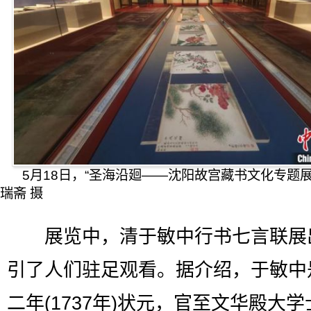
5月18日，“圣海沿廻——沈阳故宫藏书文化专题展
瑞斋 摄
展览中，清于敏中行书七言联展
引了人们驻足观看。据介绍，于敏中
二年(1737年)状元，官至文华殿大