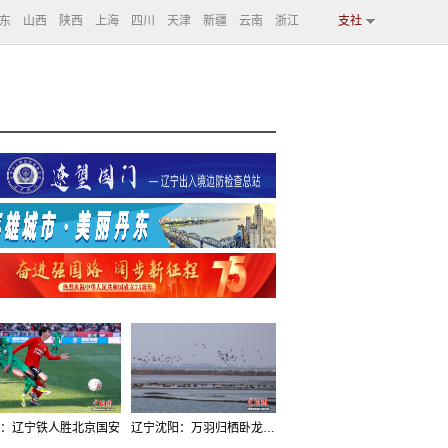
东
山西
陕西
上海
四川
天津
新疆
云南
浙江
支社
：辽宁铁人胜北京国安
辽宁沈阳：万羽归栖卧龙湖看群鸟齐飞