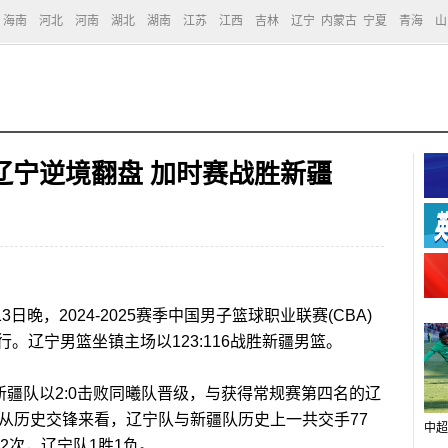
海南
河北
河南
湖北
湖南
江苏
江西
吉林
辽宁
内蒙古
宁夏
青海
山
辽宁逆境翻盘 加时赛战胜新疆
日晚，2024-2025赛季中国男子篮球职业联赛(CBA)
。辽宁男篮坐镇主场以123:116战胜新疆男篮。
疆队以2:0击败同曦队晋级，与获得常规赛第四名的辽
从历史交锋来看，辽宁队与新疆队历史上一共交手77
中超
2次，辽宁队1胜1负。