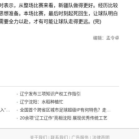
表示，从整场比赛来看，新疆队做得更好。经历比较
思想准备。本场比赛，最后时刻起死回生，让球队明白
需要全力以赴，才有可能让球队走得更远。(完)
编辑：孟令卓
辽宁发布三项知识产权工作指引
辽宁沈阳：水稻种植忙
“38+1”！沈阳文旅听劝、宠客，又一景区加入“东北超”优惠名单！
全国首个跨省区城市足球超级IP有何特色？走进沈阳现场去看看
20余项“辽工辽作”亮相沈阳 展现优秀传统工艺
关于我们
|
联系我们
|
广告服务
|
法律声明