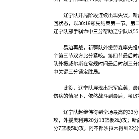
辽宁队开局阶段连续出现失误，新疆
回状态，以30:19领先结束第一节。
辽宁队鄢手骐命中三分帮助辽宁队以55
易边再战，新疆队外援劳森率先投中
个第三节双方比分紧咬。第四节最后时
队外援威尔斯在常规时间最后时刻三分
中关键三分锁定胜局。
此役，辽宁队展现出冠军底蕴，最后
伤病的情况下，依然战斗到最后，虽败
辽宁队赵继伟得到全场最高的33分，
攻，外援奥利弗20分13篮板2助攻；新
分7篮板5助攻，阿不都沙拉木得到22分