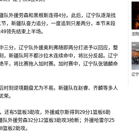
队外援劳森和黑根斯连得4分。此后，辽宁队逐渐找
第二节，新疆队奋力追分，一度追到只差两分，本节末段
:49领先结束上半场。
三分，辽宁队外援奥利弗随即两分打进予以回应，整
刻，新疆队阿不都沙拉木连续命中，将比分反超。辽宁
绝平，将比赛拖入加时赛。加时赛中，辽宁队张镇麟命
时刻逆境翻盘尤为不易。新疆队在赵睿、齐麟等多人
犹荣。
还有5篮板3助攻，外援威尔斯得到29分1篮板6助
疆队外援劳森32分12篮板3助攻3抢断；外援哈雷尔25
8篮板2助攻。