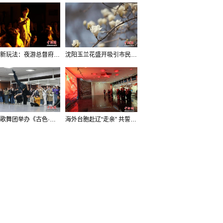
沈阳新玩法：夜游总督府，当一回“赴宴者”
沈阳玉兰花盛开吸引市民打卡
辽宁歌舞团举办《古色·国宝辽宁》排练开放日活动
海外台胞赴辽“走亲” 共誓“和平初心”