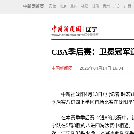
中新网首页
安徽
北京
重庆
福建
甘肃
贵州
广东
广西
CBA季后赛：卫冕冠军
中国新闻网
2025年04月14日 16:34
中新社沈阳4月13日电 (记者 韩宏)13
季后赛八进四上半区首场比赛在沈阳举行
在本赛季季后赛12进8的比赛中，新
宁队在5局3胜的八进四淘汰赛中相遇。
次，辽宁队33胜44负。本赛季两队交手