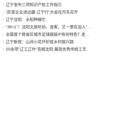
辽宁发布三项知识产权工作指引
“民营企业进边疆·辽宁行”大会在丹东召开
辽宁沈阳：水稻种植忙
“38+1”！沈阳文旅听劝、宠客，又一景区加入“东北超”优惠名单！
全国首个跨省区城市足球超级IP有何特色？走进沈阳现场去看看
辽宁新宾：山间小花环织就乡村振兴路
20余项“辽工辽作”亮相沈阳 展现优秀传统工艺