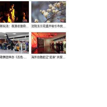
沈阳新玩法：夜游总督府，当一回“赴宴者”
沈阳玉兰花盛开吸引市民打卡
辽宁歌舞团举办《古色·国宝辽宁》排练开放日活动
海外台胞赴辽“走亲” 共誓“和平初心”