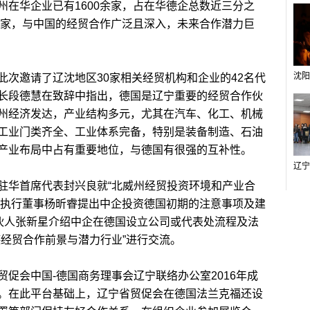
在华企业已有1600余家，占在华德企总数近三分之
多家，与中国的经贸合作广泛且深入，未来合作潜力巨
邀请了辽沈地区30家相关经贸机构和企业的42名代
长段德慧在致辞中指出，德国是辽宁重要的经贸合作伙
州经济发达，产业结构多元，尤其在汽车、化工、机械
工业门类齐全、工业体系完备，特别是装备制造、石油
产业布局中占有重要地位，与德国有很强的互补性。
华首席代表封兴良就“北威州经贸投资环境和产业合
集团执行董事杨昕睿提出中企投资德国初期的注意事项及建
合伙人张新星介绍中企在德国设立公司或代表处流程及法
德经贸合作前景与潜力行业”进行交流。
会中国-德国商务理事会辽宁联络办公室2016年成
。在此平台基础上，辽宁省贸促会在德国法兰克福还设