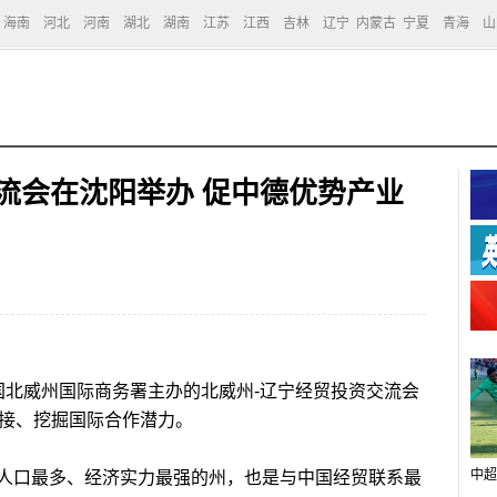
海南
河北
河南
湖北
湖南
江苏
江西
吉林
辽宁
内蒙古
宁夏
青海
山
流会在沈阳举办 促中德优势产业
国北威州国际商务署主办的北威州-辽宁经贸投资交流会
对接、挖掘国际合作潜力。
中超
口最多、经济实力最强的州，也是与中国经贸联系最