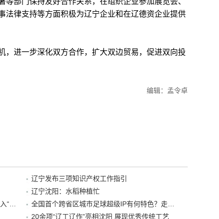
署等部门保持友好合作关系，在组织企业参加展览会、
事法律支持等方面积极为辽宁企业和在辽德资企业提供
，进一步深化双方合作，扩大双边贸易，促进双向投
编辑：孟令卓
辽宁发布三项知识产权工作指引
辽宁沈阳：水稻种植忙
“38+1”！沈阳文旅听劝、宠客，又一景区加入“东北超”优惠名单！
全国首个跨省区城市足球超级IP有何特色？走进沈阳现场去看看
20余项“辽工辽作”亮相沈阳 展现优秀传统工艺