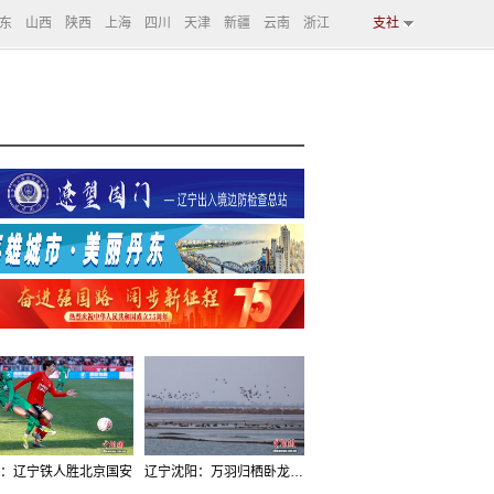
东
山西
陕西
上海
四川
天津
新疆
云南
浙江
支社
：辽宁铁人胜北京国安
辽宁沈阳：万羽归栖卧龙湖看群鸟齐飞