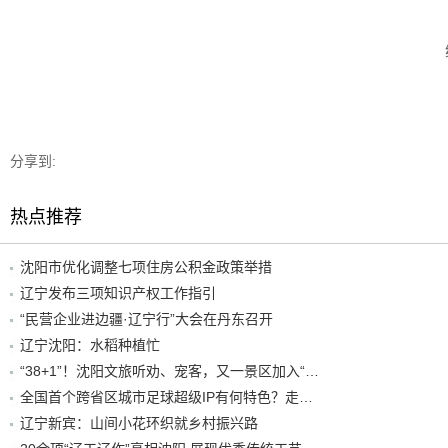
分享到:
热点推荐
沈阳市优化调整七项住房公积金政策举措
辽宁发布三项知识产权工作指引
“民营企业进边疆·辽宁行”大会在丹东召开
辽宁沈阳：水稻种植忙
“38+1”！沈阳文旅听劝、宠客，又一景区加入“东北超”优惠名单！
全国首个跨省区城市足球超级IP有何特色？走进沈阳现场去看看
辽宁新宾：山间小花环织就乡村振兴路