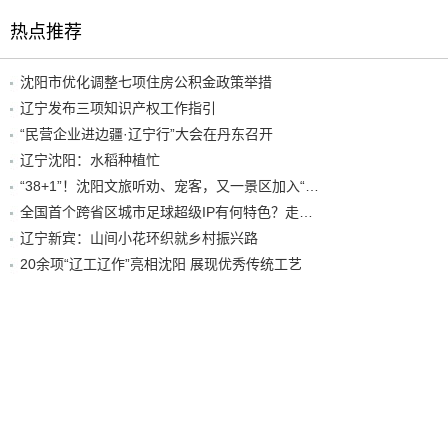
热点推荐
沈阳市优化调整七项住房公积金政策举措
辽宁发布三项知识产权工作指引
“民营企业进边疆·辽宁行”大会在丹东召开
辽宁沈阳：水稻种植忙
“38+1”！沈阳文旅听劝、宠客，又一景区加入“东北超”优惠名单！
全国首个跨省区城市足球超级IP有何特色？走进沈阳现场去看看
辽宁新宾：山间小花环织就乡村振兴路
20余项“辽工辽作”亮相沈阳 展现优秀传统工艺