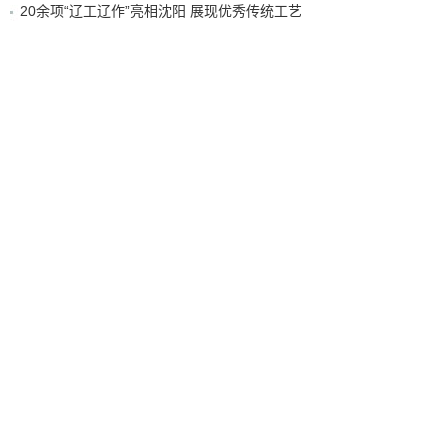
20余项“辽工辽作”亮相沈阳 展现优秀传统工艺