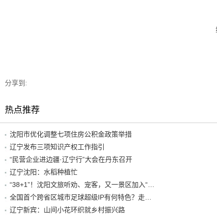
分享到:
热点推荐
沈阳市优化调整七项住房公积金政策举措
辽宁发布三项知识产权工作指引
“民营企业进边疆·辽宁行”大会在丹东召开
辽宁沈阳：水稻种植忙
“38+1”！沈阳文旅听劝、宠客，又一景区加入“东北超”优惠名单！
全国首个跨省区城市足球超级IP有何特色？走进沈阳现场去看看
辽宁新宾：山间小花环织就乡村振兴路