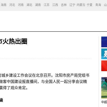
海南
河北
河南
湖北
湖南
江苏
江西
吉林
辽宁
内蒙古
宁夏
青海
山
市火热出圈
住房城乡建设工作会议在北京召开。沈阳市房产局党组书
做客中国建设报直播间，与全国人民一起分享会议精
赢得了观众肯定。
涵
中超