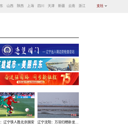
东
山西
陕西
上海
四川
天津
新疆
云南
浙江
支社
：辽宁铁人胜北京国安
辽宁沈阳：万羽归栖卧龙湖看群鸟齐飞