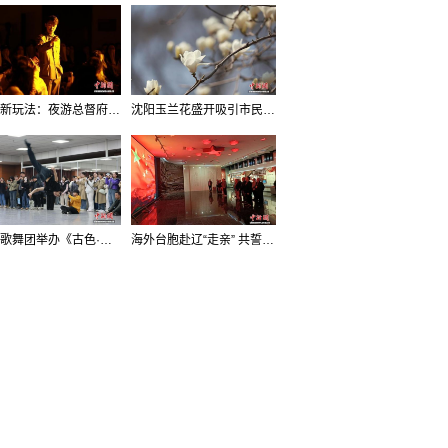
沈阳新玩法：夜游总督府，当一回“赴宴者”
沈阳玉兰花盛开吸引市民打卡
辽宁歌舞团举办《古色·国宝辽宁》排练开放日活动
海外台胞赴辽“走亲” 共誓“和平初心”