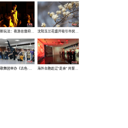
沈阳新玩法：夜游总督府，当一回“赴宴者”
沈阳玉兰花盛开吸引市民打卡
辽宁歌舞团举办《古色·国宝辽宁》排练开放日活动
海外台胞赴辽“走亲” 共誓“和平初心”