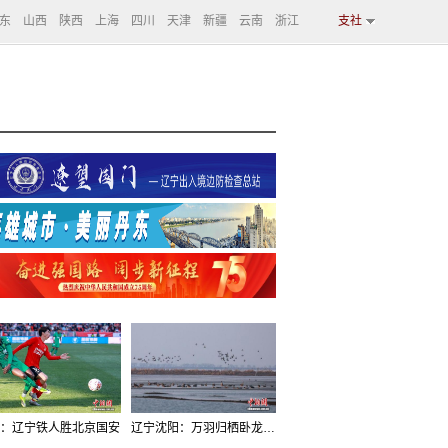
东
山西
陕西
上海
四川
天津
新疆
云南
浙江
支社
：辽宁铁人胜北京国安
辽宁沈阳：万羽归栖卧龙湖看群鸟齐飞