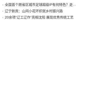
全国首个跨省区城市足球超级IP有何特色？走进沈阳现场去看看
辽宁新宾：山间小花环织就乡村振兴路
20余项“辽工辽作”亮相沈阳 展现优秀传统工艺