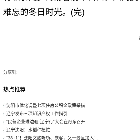
难忘的冬日时光。(完)
分享到:
热点推荐
沈阳市优化调整七项住房公积金政策举措
辽宁发布三项知识产权工作指引
“民营企业进边疆·辽宁行”大会在丹东召开
辽宁沈阳：水稻种植忙
“38+1”！沈阳文旅听劝、宠客，又一景区加入“东北超”优惠名单！