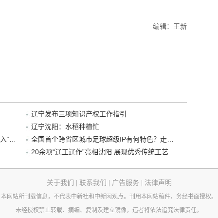
编辑：王新
辽宁发布三项知识产权工作指引
辽宁沈阳：水稻种植忙
“38+1”！沈阳文旅听劝、宠客，又一景区加入“东北超”优惠名单！
全国首个跨省区城市足球超级IP有何特色？走进沈阳现场去看看
20余项“辽工辽作”亮相沈阳 展现优秀传统工艺
关于我们
|
联系我们
|
广告服务
|
法律声明
本网站所刊载信息，不代表中新社和中新网观点。刊用本网站稿件，务经书面授权。
未经授权禁止转载、摘编、复制及建立镜像，违者将依法追究法律责任。