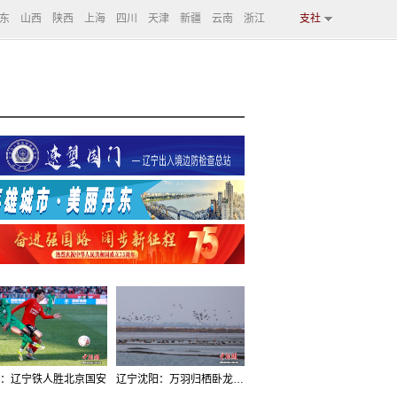
东
山西
陕西
上海
四川
天津
新疆
云南
浙江
支社
：辽宁铁人胜北京国安
辽宁沈阳：万羽归栖卧龙湖看群鸟齐飞