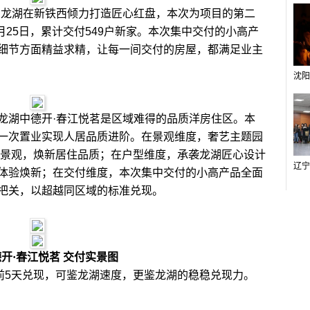
龙湖在新铁西倾力打造匠心红盘，本次为项目的第二
月25日，累计交付549户新家。本次集中交付的小高产
细节方面精益求精，让每一间交付的房屋，都满足业主
湖中德开·春江悦茗是区域难得的品质洋房住区。本
一次置业实现人居品质进阶。在景观维度，奢艺主题园
园林景观，焕新居住品质；在户型维度，承袭龙湖匠心设计
体验焕新；在交付维度，本次集中交付的小高产品全面
把关，以超越同区域的标准兑现。
德开
·春江悦茗 交付实景图
5天兑现，可鉴龙湖速度，更鉴龙湖的稳稳兑现力。