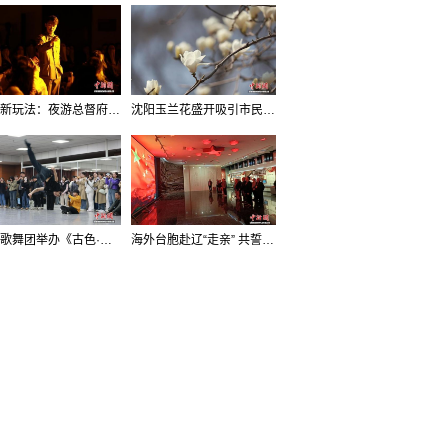
沈阳新玩法：夜游总督府，当一回“赴宴者”
沈阳玉兰花盛开吸引市民打卡
辽宁歌舞团举办《古色·国宝辽宁》排练开放日活动
海外台胞赴辽“走亲” 共誓“和平初心”