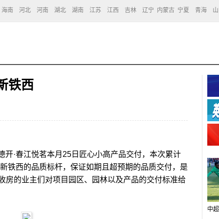
海南
河北
河南
湖北
湖南
江苏
江西
吉林
辽宁
内蒙古
宁夏
青海
山
新铁西
德开·春江悦茗本月25日匠心小高产品交付，本次累计
作为新铁西的品质标杆，保证如期且超预期的品质交付，是
收房的业主们对项目园区、园林以及产品的交付标准给
中超