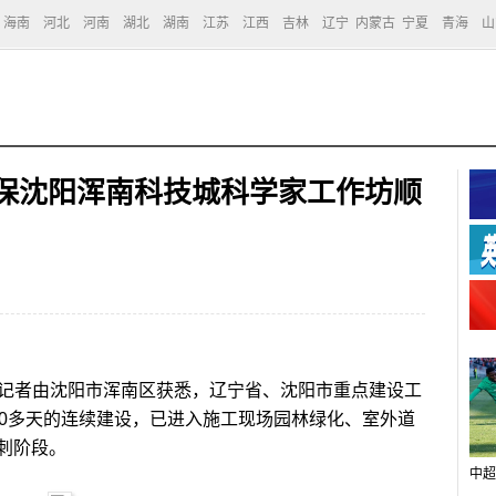
海南
河北
河南
湖北
湖南
江苏
江西
吉林
辽宁
内蒙古
宁夏
青海
山
确保沈阳浑南科技城科学家工作坊顺
，记者由沈阳市浑南区获悉，辽宁省、沈阳市重点建设工
00多天的连续建设，已进入施工现场园林绿化、室外道
刺阶段。
中超