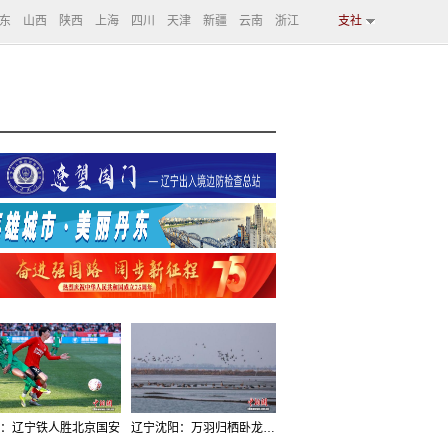
东
山西
陕西
上海
四川
天津
新疆
云南
浙江
支社
：辽宁铁人胜北京国安
辽宁沈阳：万羽归栖卧龙湖看群鸟齐飞