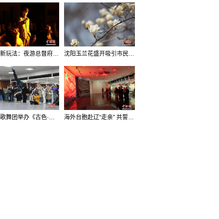
沈阳新玩法：夜游总督府，当一回“赴宴者”
沈阳玉兰花盛开吸引市民打卡
辽宁歌舞团举办《古色·国宝辽宁》排练开放日活动
海外台胞赴辽“走亲” 共誓“和平初心”