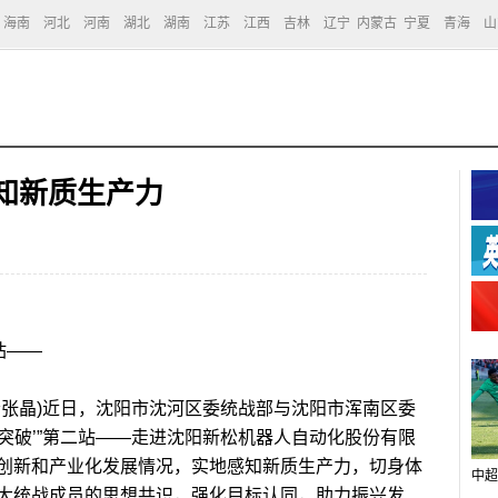
海南
河北
河南
湖北
湖南
江苏
江西
吉林
辽宁
内蒙古
宁夏
青海
山
知新质生产力
站——
张晶)近日，沈阳市沈河区委统战部与沈阳市浑南区委
新突破’”第二站——走进沈阳新松机器人自动化股份有限
创新和产业化发展情况，实地感知新质生产力，切身体
中超
大统战成员的思想共识，强化目标认同，助力振兴发