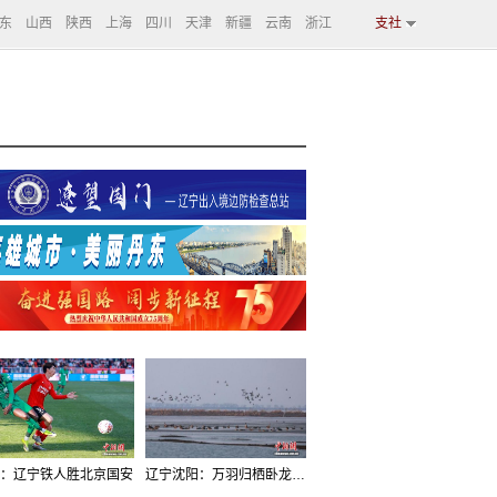
东
山西
陕西
上海
四川
天津
新疆
云南
浙江
支社
：辽宁铁人胜北京国安
辽宁沈阳：万羽归栖卧龙湖看群鸟齐飞