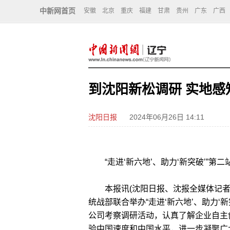
中新网首页
安徽
北京
重庆
福建
甘肃
贵州
广东
广西
到沈阳新松调研 实地感
沈阳日报
2024年06月26日 14:11
“走进‘新六地’、助力‘新突破’”第二
本报讯(沈阳日报、沈报全媒体记者
统战部联合举办“走进‘新六地’、助力‘
公司考察调研活动，认真了解企业自主
验中国速度和中国水平，进一步凝聚广