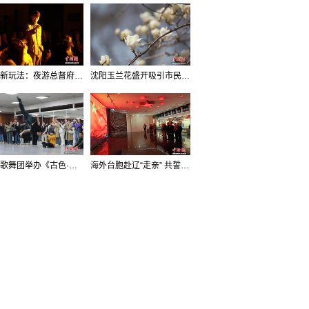
沈阳新玩法：夜游总督府，当一回“赴宴者”
沈阳玉兰花盛开吸引市民打卡
辽宁歌舞团举办《古色·国宝辽宁》排练开放日活动
海外台胞赴辽“走亲” 共誓“和平初心”