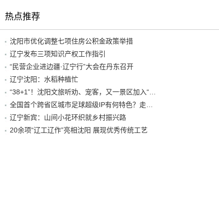
热点推荐
沈阳市优化调整七项住房公积金政策举措
辽宁发布三项知识产权工作指引
“民营企业进边疆·辽宁行”大会在丹东召开
辽宁沈阳：水稻种植忙
“38+1”！沈阳文旅听劝、宠客，又一景区加入“东北超”优惠名单！
全国首个跨省区城市足球超级IP有何特色？走进沈阳现场去看看
辽宁新宾：山间小花环织就乡村振兴路
20余项“辽工辽作”亮相沈阳 展现优秀传统工艺