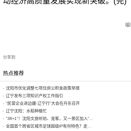
动经济高质量发展实现新突破。(完)
编
分享到:
热点推荐
沈阳市优化调整七项住房公积金政策举措
辽宁发布三项知识产权工作指引
“民营企业进边疆·辽宁行”大会在丹东召开
辽宁沈阳：水稻种植忙
“38+1”！沈阳文旅听劝、宠客，又一景区加入“东北超”优惠名单！
全国首个跨省区城市足球超级IP有何特色？走进沈阳现场去看看