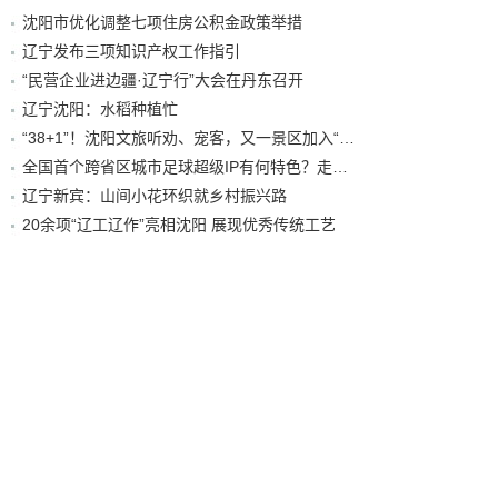
沈阳市优化调整七项住房公积金政策举措
辽宁发布三项知识产权工作指引
“民营企业进边疆·辽宁行”大会在丹东召开
辽宁沈阳：水稻种植忙
“38+1”！沈阳文旅听劝、宠客，又一景区加入“东北超”优惠名单！
全国首个跨省区城市足球超级IP有何特色？走进沈阳现场去看看
辽宁新宾：山间小花环织就乡村振兴路
20余项“辽工辽作”亮相沈阳 展现优秀传统工艺