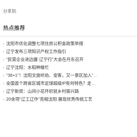
分享到:
热点推荐
沈阳市优化调整七项住房公积金政策举措
辽宁发布三项知识产权工作指引
“民营企业进边疆·辽宁行”大会在丹东召开
辽宁沈阳：水稻种植忙
“38+1”！沈阳文旅听劝、宠客，又一景区加入“东北超”优惠名单！
全国首个跨省区城市足球超级IP有何特色？走进沈阳现场去看看
辽宁新宾：山间小花环织就乡村振兴路
20余项“辽工辽作”亮相沈阳 展现优秀传统工艺