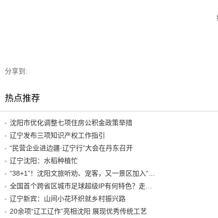
分享到:
热点推荐
沈阳市优化调整七项住房公积金政策举措
辽宁发布三项知识产权工作指引
“民营企业进边疆·辽宁行”大会在丹东召开
辽宁沈阳：水稻种植忙
“38+1”！沈阳文旅听劝、宠客，又一景区加入“东北超”优惠名单！
全国首个跨省区城市足球超级IP有何特色？走进沈阳现场去看看
辽宁新宾：山间小花环织就乡村振兴路
20余项“辽工辽作”亮相沈阳 展现优秀传统工艺