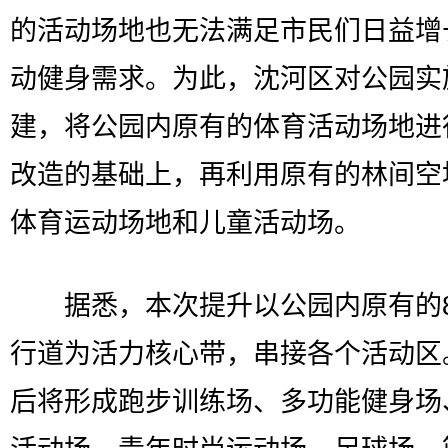
的活动场地也无法满足市民们日益增
动健身需求。为此，沈河区对公园实
建，将公园内原有的体育活动场地进
改造的基础上，再利用原有的林间空
体育运动场地和儿童活动场。
据悉，本次提升以公园内原有的
行道为活力核心带，串接各个活动区
后将形成跑步训练场、多功能健身场