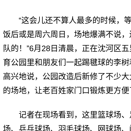
“这会儿还不算人最多的时候，等
饭后或是周六周日，场地爆满不说，
队的！”6月28日清晨，正在沈河区
育公园里和朋友们一起踢毽球的李树
高兴地说，公园改造后新修了不少大
的场地，让老百姓家门口锻炼更方便
记者在现场看到，这里篮球场、
场、乒乓球场、羽毛球场、网球场、