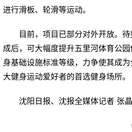
进行滑板、轮滑等运动。
目前，项目已部分对外开放。待
成后，可大幅度提升五里河体育公园
身基础设施标准等级，力争使其成为
大健身运动爱好者的首选健身场所。
沈阳日报、沈报全媒体记者 张晶