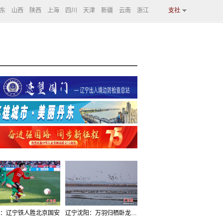
东
山西
陕西
上海
四川
天津
新疆
云南
浙江
支社
：辽宁铁人胜北京国安
辽宁沈阳：万羽归栖卧龙湖看群鸟齐飞