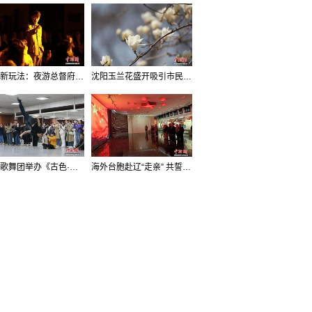
沈阳新玩法：夜游总督府，当一回“赴宴者”
沈阳玉兰花盛开吸引市民打卡
辽宁歌舞团举办《古色·国宝辽宁》排练开放日活动
海外台胞赴辽“走亲” 共誓“和平初心”