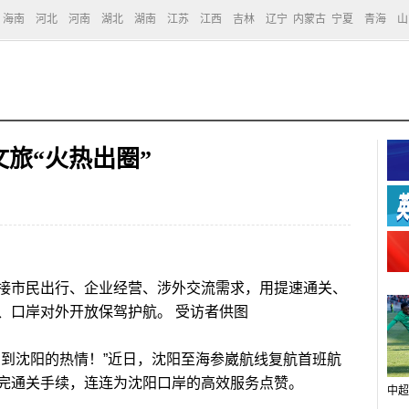
海南
河北
河南
湖北
湖南
江苏
江西
吉林
辽宁
内蒙古
宁夏
青海
山
旅“火热出圈”
市民出行、企业经营、涉外交流需求，用提速通关、
、口岸对外开放保驾护航。 受访者供图
到沈阳的热情！”近日，沈阳至海参崴航线复航首班航
完通关手续，连连为沈阳口岸的高效服务点赞。
中超