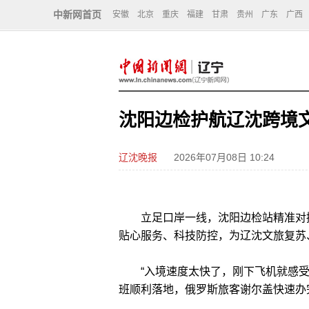
中新网首页
安徽
北京
重庆
福建
甘肃
贵州
广东
广西
沈阳边检护航辽沈跨境文
辽沈晚报
2026年07月08日 10:24
立足口岸一线，沈阳边检站精准对接
贴心服务、科技防控，为辽沈文旅复苏
“入境速度太快了，刚下飞机就感受
班顺利落地，俄罗斯旅客谢尔盖快速办