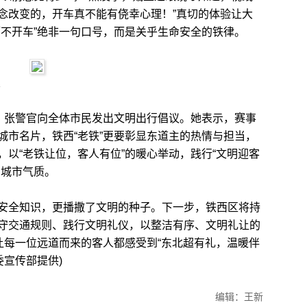
念改变的，开车真不能有侥幸心理！”真切的体验让大
酒不开车”绝非一句口号，而是关乎生命安全的铁律。
，张警官向全体市民发出文明出行倡议。她表示，赛事
城市名片，铁西“老铁”更要彰显东道主的热情与担当，
以“老铁让位，客人有位”的暖心举动，践行“文明迎客
的城市气质。
全知识，更播撒了文明的种子。下一步，铁西区将持
守交通规则、践行文明礼仪，以整洁有序、文明礼让的
让每一位远道而来的客人都感受到“东北超有礼，温暖伴
委宣传部提供)
编辑：王新