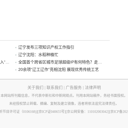
辽宁发布三项知识产权工作指引
辽宁沈阳：水稻种植忙
“38+1”！沈阳文旅听劝、宠客，又一景区加入“东北超”优惠名单！
全国首个跨省区城市足球超级IP有何特色？走进沈阳现场去看看
20余项“辽工辽作”亮相沈阳 展现优秀传统工艺
关于我们
|
联系我们
|
广告服务
|
法律声明
本网站所刊载信息，不代表中新社和中新网观点。刊用本网站稿件，务经书面授权。
未经授权禁止转载、摘编、复制及建立镜像，违者将依法追究法律责任。
节目许可证（0106168)]
[京ICP证040655号]
[京公网安备：110102003042]
[京ICP备202