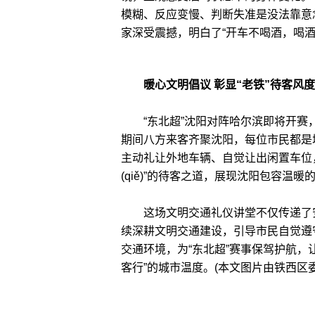
模糊、反应变慢、判断失准是没法靠意
家深受震撼，明白了“开车不喝酒，喝
暖心文明倡议 彰显“老铁”待客风度
“东北超”沈阳对阵哈尔滨即将开赛
期间八方来客齐聚沈阳，每位市民都是
主动礼让外地车辆、自觉让出闲置车位，
(qiě)”的待客之道，展现沈阳包容温暖
这场文明交通礼仪讲堂不仅传递了安
续深耕文明交通建设，引导市民自觉遵
交通环境，为“东北超”赛事保驾护航，
客行”的城市温度。(本文图片由铁西区