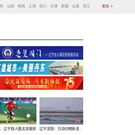
东
山西
陕西
上海
四川
天津
新疆
云南
浙江
支社
：辽宁铁人胜北京国安
辽宁沈阳：万羽归栖卧龙湖看群鸟齐飞