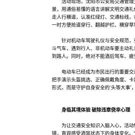
活动现场，沈阳市公安局交通管理支
景，用通俗易懂的语言讲解文明交通礼
走人行横道，认准红绿灯、交通标线，
一时方便抢道穿行、翻越护栏、横穿草
针对机动车驾驶礼仪与安全规范，张
斗气车，遇到行人、非机动车要主动礼
到路人。同时，绝对不能酒后驾车、疲
电动车已经成为市民出行的重要交通
把手演示头盔挑选、正确佩戴角度、卡
形式，而是守护自身安全的‘头等大事’
身临其境体验 破除违章侥幸心理
为让交通安全知识入脑入心，活动特
镜，直观感受酒驾状态下的身体变化。