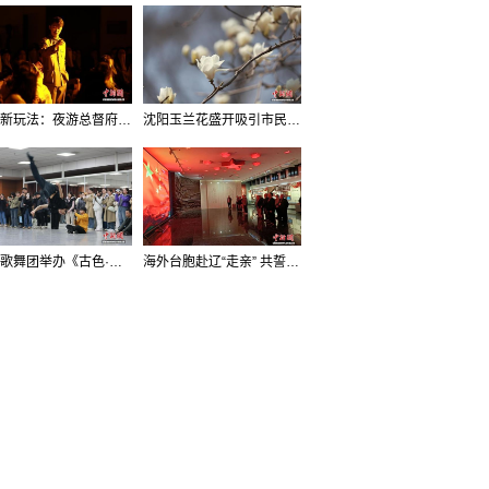
沈阳新玩法：夜游总督府，当一回“赴宴者”
沈阳玉兰花盛开吸引市民打卡
辽宁歌舞团举办《古色·国宝辽宁》排练开放日活动
海外台胞赴辽“走亲” 共誓“和平初心”