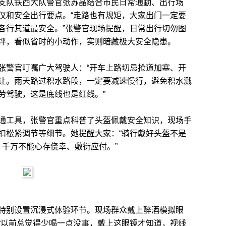
队铁西大队警官张苏晶结合市民日常通勤、出行场
仪和安全出行要点。“走路也有规矩，大家出门一定要
各行其道最安全。”张警官现场提醒，日常出行切勿图
坪，看似省时的小动作，实则暗藏极大安全隐患。
警官叮嘱广大驾驶人：“开车上路切忌抢道加塞、开
让。雨天路过积水路段，一定要减速慢行，避免积水溅
劳驾驶，这是底线也是红线。”
工具，张警官重点科普了头盔佩戴安全知识，现场手
扣松紧调节等细节。她提醒大家：“骑行戴好头盔不是
，千万不能心存侥幸、敷衍应付。”
别设置沉浸式体验环节。现场群众戴上醉酒模拟眼
“以前总觉得少喝一点没事，戴上这眼镜才知道，视线