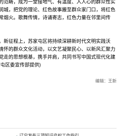
范畴，成为一堂接地气、有温度、入人心的群众性实
润城，把党的理论、红色故事搬至群众家门口，将红色
常烟火。歌舞传情，诗诵寄志，红色力量在邻里间传
新征程上，苏家屯区将持续深耕新时代文明实践沃
情怀的群众文化活动，以文艺凝聚民心、以新风汇聚力
党走的思想根基，携手并肩，共同书写中国式现代化建
屯区委宣传部提供)
编辑：王新
辽宁发布三项知识产权工作指引