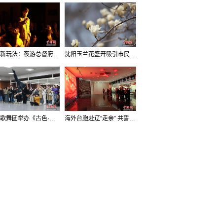
沈阳新玩法：夜游总督府，当一回“赴宴者”
沈阳玉兰花盛开吸引市民打卡
辽宁歌舞团举办《古色·国宝辽宁》排练开放日活动
海外台胞赴辽“走亲” 共誓“和平初心”