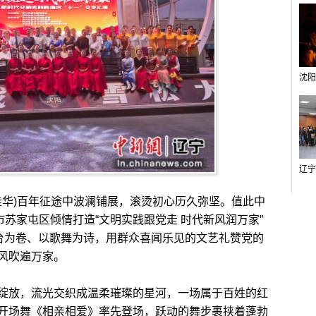
华)百年征途中波澜铺展，滚烫初心历久弥坚。值此中
市苏家屯区倾情打造“文明实践跟党走 时代新风润万家”
舞台为卷、以歌舞为诗，用群众喜闻乐见的文艺礼赞党的
风吹遍万家。
放，流光交织成温柔璀璨的星河，一场属于百姓的红
开场舞《相亲相爱》率先登场，跃动的舞步裹挟着蓬勃