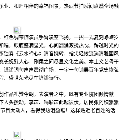
乐业、和睦相伴的幸福图景，热烈节拍瞬间点燃全场融
红色绸带随演员手臂凌空飞扬，一招一式复刻峥嵘岁
和唱，眼底盛满星光，心间翻涌滚烫热忱，跨越时光的
筝独奏《云水禅心》清音婉转，指尖轻拨流淌清雅国风
悠长抚慰人心，刚柔之间尽显文化之美。本土文艺骨干
，铿锵词句声声震彻广场，一字一句铺展百年党史恢弘
程、盛世荣光尽在铿锵诗行。
作品礼赞今朝；表演者之中，既有专业院团倾情献
下人头攒动，掌声、喝彩声此起彼伏，居民张阿姨紧紧
“节目太动人，看得我热泪盈眶！这样贴近老百姓的活