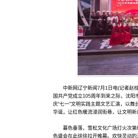
中新网辽宁新闻7月1日电(记者赵桂
国共产党成立105周年到来之际，沈阳
庆“七一”文明实践主题文艺汇演，以
华诞，让红色暖流浸润街巷，让文明新
暮色垂落，雪松文化广场灯火次第绽
色盛会在此徐徐拉开帷幕。欢快灵动的