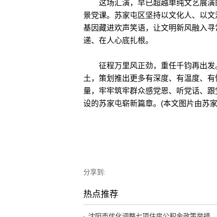
这场汇演，早已超越单纯文艺展演的
景党课。苏家屯区坚持以文化人、以文
基因藏进欢声笑语，让文明新风融入寻
递、在人心底扎根。
征程万里风正劲，重任千钧再出发。
土，策划推出更多有深度、有温度、有
量，牢牢筑牢群众感党恩、听党话、跟
设的苏家屯崭新篇章。(本文图片由苏家
分享到:
热点推荐
沈阳市优化调整七项住房公积金政策举措