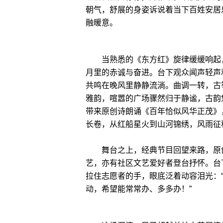
朝气，舒展的身姿诉说着当下百姓安居
融暖意。
当熟悉的《东方红》旋律缓缓响起，
月里的赤诚与奋进。台下观众闻声轻声
共鸣在晚风里静静流淌。曲调一转，古
雅韵，喧嚣的广场骤然归于静谧，古韵
带来原创诗朗诵《百年恰似风华正茂》
长卷，从红船星火到山河锦绣，风雨征
舞台之上，经典节目回望来路，原创
艺，亦有社区文艺爱好者登台抒怀。台
拉住志愿者的手，眼底泛着动容泪光：
动，希望能常常办、多多办！”