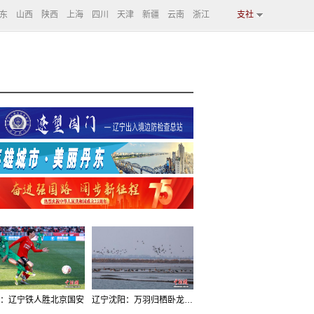
东
山西
陕西
上海
四川
天津
新疆
云南
浙江
支社
：辽宁铁人胜北京国安
辽宁沈阳：万羽归栖卧龙湖看群鸟齐飞