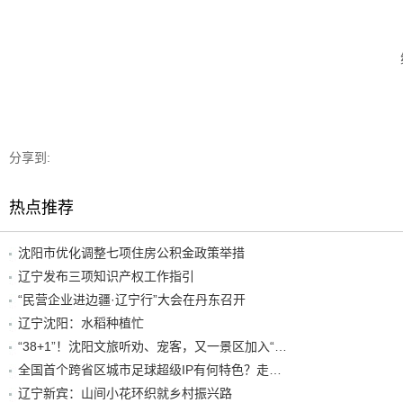
分享到:
热点推荐
沈阳市优化调整七项住房公积金政策举措
辽宁发布三项知识产权工作指引
“民营企业进边疆·辽宁行”大会在丹东召开
辽宁沈阳：水稻种植忙
“38+1”！沈阳文旅听劝、宠客，又一景区加入“东北超”优惠名单！
全国首个跨省区城市足球超级IP有何特色？走进沈阳现场去看看
辽宁新宾：山间小花环织就乡村振兴路