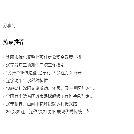
分享到:
热点推荐
沈阳市优化调整七项住房公积金政策举措
辽宁发布三项知识产权工作指引
“民营企业进边疆·辽宁行”大会在丹东召开
辽宁沈阳：水稻种植忙
“38+1”！沈阳文旅听劝、宠客，又一景区加入“东北超”优惠名单！
全国首个跨省区城市足球超级IP有何特色？走进沈阳现场去看看
辽宁新宾：山间小花环织就乡村振兴路
20余项“辽工辽作”亮相沈阳 展现优秀传统工艺