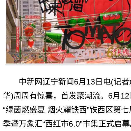
中新网辽宁新闻6月13日电(记者
华)周周有惊喜，首发聚潮流。6月12
“绿茵燃盛夏 烟火耀铁西”铁西区第
季暨万象汇“西红市6.0”市集正式启