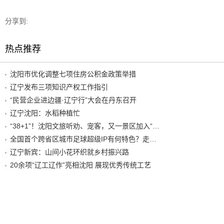
分享到:
热点推荐
沈阳市优化调整七项住房公积金政策举措
辽宁发布三项知识产权工作指引
“民营企业进边疆·辽宁行”大会在丹东召开
辽宁沈阳：水稻种植忙
“38+1”！沈阳文旅听劝、宠客，又一景区加入“东北超”优惠名单！
全国首个跨省区城市足球超级IP有何特色？走进沈阳现场去看看
辽宁新宾：山间小花环织就乡村振兴路
20余项“辽工辽作”亮相沈阳 展现优秀传统工艺